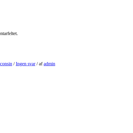
arfeltet.
consin
/
Ingen svar
/
af
admin