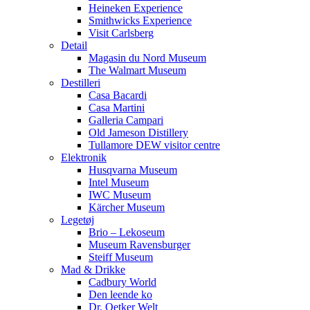
Heineken Experience
Smithwicks Experience
Visit Carlsberg
Detail
Magasin du Nord Museum
The Walmart Museum
Destilleri
Casa Bacardi
Casa Martini
Galleria Campari
Old Jameson Distillery
Tullamore DEW visitor centre
Elektronik
Husqvarna Museum
Intel Museum
IWC Museum
Kärcher Museum
Legetøj
Brio – Lekoseum
Museum Ravensburger
Steiff Museum
Mad & Drikke
Cadbury World
Den leende ko
Dr. Oetker Welt