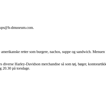
ups
@h-dmuseum.com
.
 amerikanske retter som burgere, nachos, suppe og sandwich. Menuen
es diverse Harley-Davidson merchandise så som tøj, bøger, kontorartik
g 20.30 på torsdage.