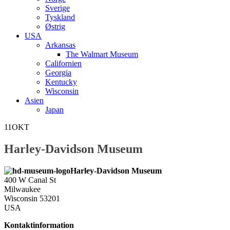
Sverige
Tyskland
Østrig
USA
Arkansas
The Walmart Museum
Californien
Georgia
Kentucky
Wisconsin
Asien
Japan
11
OKT
Harley-Davidson Museum
Harley-Davidson Museum
400 W Canal St
Milwaukee
Wisconsin 53201
USA
Kontaktinformation