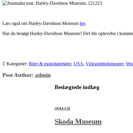
Læs også om Harley-Davidson Museum
her
.
Har du besøgt Harley-Davidson Museum? Del din oplevelse i komment
Kategorier:
Biler & motorkøretøjer
,
USA
,
Virksomhedsmuseer
,
Wis
Post Author:
admin
Beslægtede indlæg
09
MAR
Skoda Museum