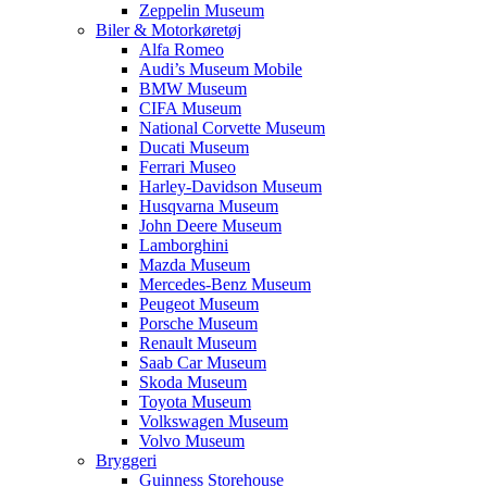
Zeppelin Museum
Biler & Motorkøretøj
Alfa Romeo
Audi’s Museum Mobile
BMW Museum
CIFA Museum
National Corvette Museum
Ducati Museum
Ferrari Museo
Harley-Davidson Museum
Husqvarna Museum
John Deere Museum
Lamborghini
Mazda Museum
Mercedes-Benz Museum
Peugeot Museum
Porsche Museum
Renault Museum
Saab Car Museum
Skoda Museum
Toyota Museum
Volkswagen Museum
Volvo Museum
Bryggeri
Guinness Storehouse