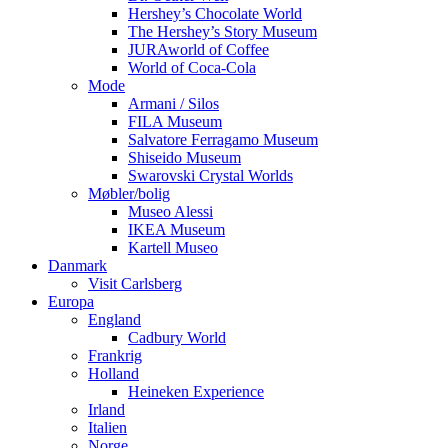
Hershey’s Chocolate World
The Hershey’s Story Museum
JURAworld of Coffee
World of Coca-Cola
Mode
Armani / Silos
FILA Museum
Salvatore Ferragamo Museum
Shiseido Museum
Swarovski Crystal Worlds
Møbler/bolig
Museo Alessi
IKEA Museum
Kartell Museo
Danmark
Visit Carlsberg
Europa
England
Cadbury World
Frankrig
Holland
Heineken Experience
Irland
Italien
Norge