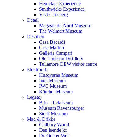
Heineken Experience
Smithwicks Experience
Visit Carlsberg
Detail
Magasin du Nord Museum
The Walmart Museum
Destilleri
Casa Bacardi
Casa Martini
Galleria Campari
Old Jameson Distillery
Tullamore DEW visitor centre
Elektronik
Husqvarna Museum
Intel Museum
IWC Museum
Kärcher Museum
Legetøj
Brio – Lekoseum
Museum Ravensburger
Steiff Museum
Mad & Drikke
Cadbury World
Den leende ko
Dr. Oetker Welt