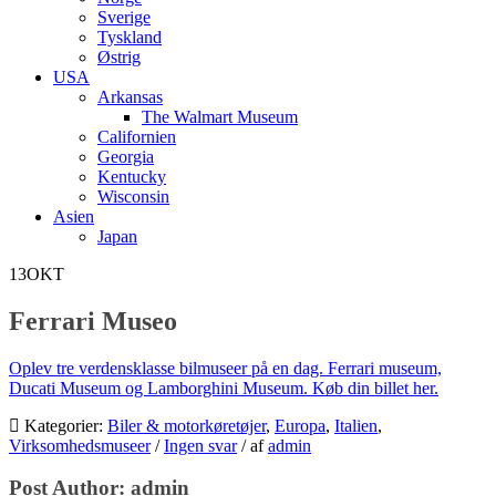
Sverige
Tyskland
Østrig
USA
Arkansas
The Walmart Museum
Californien
Georgia
Kentucky
Wisconsin
Asien
Japan
13
OKT
Ferrari Museo
Oplev tre verdensklasse bilmuseer på en dag. Ferrari museum,
Ducati Museum og Lamborghini Museum. Køb din billet her.
Kategorier:
Biler & motorkøretøjer
,
Europa
,
Italien
,
Virksomhedsmuseer
/
Ingen svar
/
af
admin
Post Author:
admin