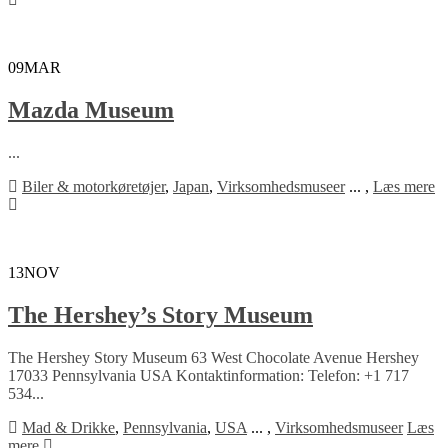
09
MAR
Mazda Museum
...
Biler & motorkøretøjer
,
Japan
,
Virksomhedsmuseer
...
,
Læs mere
13
NOV
The Hershey’s Story Museum
The Hershey Story Museum 63 West Chocolate Avenue Hershey
17033 Pennsylvania USA Kontaktinformation: Telefon: +1 717
534...
Mad & Drikke
,
Pennsylvania
,
USA
...
,
Virksomhedsmuseer
Læs
mere