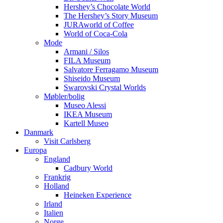
Hershey’s Chocolate World
The Hershey’s Story Museum
JURAworld of Coffee
World of Coca-Cola
Mode
Armani / Silos
FILA Museum
Salvatore Ferragamo Museum
Shiseido Museum
Swarovski Crystal Worlds
Møbler/bolig
Museo Alessi
IKEA Museum
Kartell Museo
Danmark
Visit Carlsberg
Europa
England
Cadbury World
Frankrig
Holland
Heineken Experience
Irland
Italien
Norge